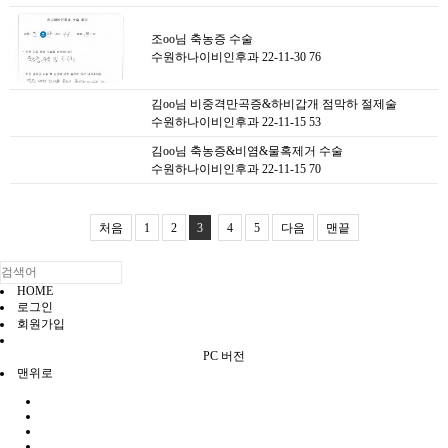
조oo님 축농증 수술
수원하나이비인후과
22-11-30
76
김oo님 비중격만곡증&하비갑개 점막하 절제술
수원하나이비인후과
22-11-15
53
김oo님 축농증&비염&물혹제거 수술
수원하나이비인후과
22-11-15
70
처음
1
2
3
4
5
다음
맨끝
HOME
로그인
회원가입
PC 버전
맨위로